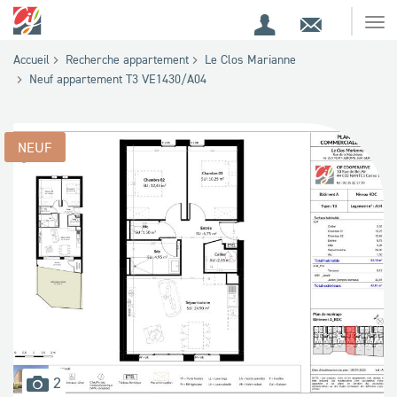
Espace
Contact
Ouv
Espace
client
le
Accueil
Recherche appartement
Le Clos Marianne
me
de
Neuf appartement T3 VE1430/A04
recherche
NEUF
images
2