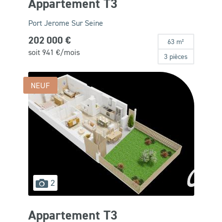
Appartement T3
Port Jerome Sur Seine
202 000 €
63 m²
soit
941
€/mois
3 pièces
NEUF
images
2
disponibles
Appartement T3