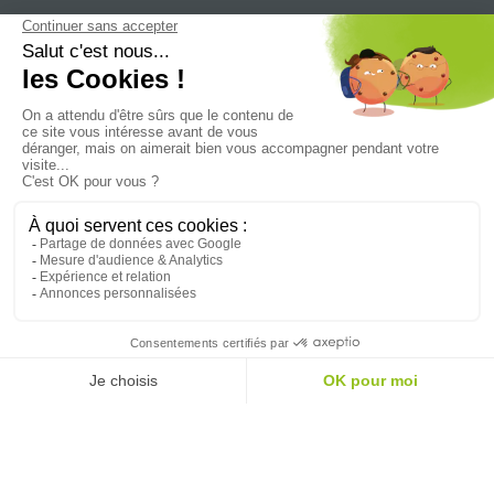
CIF Normandie
111 avenue Foch
76 600 LE HAVRE
Horaires
Du lundi au vendredi 9h - 12h30, 13h30 - 17h30,
le vendredi 9h - 12h30, 13h30 - 17h et le samedi sur rendez-
vous 9h - 12h
Suivez le Groupe CIF Normandie sur :
Facebook
YouTube
LinkedIn
Instagram
Twitter
NEWSLETTER
Mentions légales
Contact