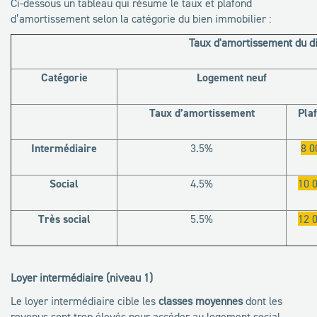
Ci-dessous un tableau qui résume le taux et plafond
d’amortissement selon la catégorie du bien immobilier :
Taux d'amortissement du di
Catégorie
Logement neuf
Taux d’amortissement
Pla
Intermédiaire
3.5%
8 0
Social
4.5%
10 
Très social
5.5%
12 
Loyer intermédiaire (niveau 1)
Le loyer intermédiaire cible les
classes moyennes
dont les
revenus sont trop élevés pour accéder au logement social,