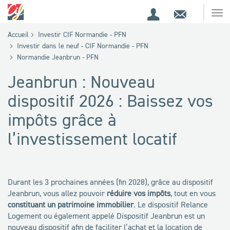
Espace
Contact
Ouv
Espace
client
le
Accueil
Investir CIF Normandie - PFN
me
de
Investir dans le neuf - CIF Normandie - PFN
recherche
Normandie Jeanbrun - PFN
Jeanbrun : Nouveau
dispositif 2026 : Baissez vos
impôts grâce à
l’investissement locatif
Durant les 3 prochaines années (fin 2028), grâce au dispositif
Jeanbrun, vous allez pouvoir
réduire vos impôts
, tout en vous
constituant un patrimoine immobilier
. Le dispositif Relance
Logement ou également appelé Dispositif Jeanbrun est un
nouveau dispositif afin de faciliter l’achat et la location de