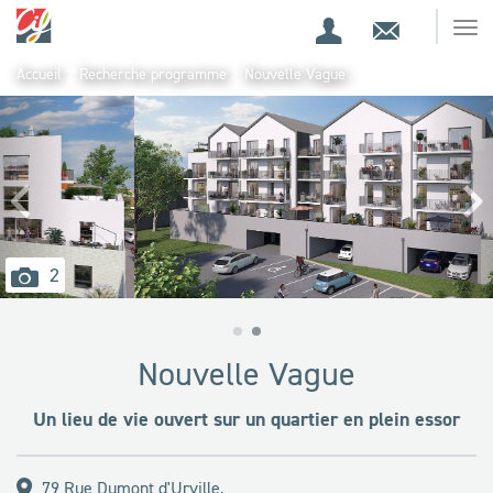
Espace
Contact
Ouv
Espace
client
le
Accueil
Recherche programme
Nouvelle Vague
me
de
Précédent
Sui
recherche
images
2
disponibles
Nouvelle Vague
Un lieu de vie ouvert sur un quartier en plein essor
79 Rue Dumont d'Urville,