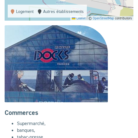
Logement
Autres établissements
Leaflet
|
©
OpenStreetMap
contributors
Commerces
Supermarché,
banques,
tabac-presse,