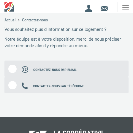
Espace
Contact
Ouv
Espace
client
le
Accueil
Contactez-nous
me
de
Vous souhaitez plus d'information sur ce logement ?
recherche
Notre équipe est à votre disposition, merci de nous préciser
votre demande afin d'y répondre au mieux.
CONTACTEZ-NOUS PAR EMAIL
CONTACTEZ-NOUS PAR TÉLÉPHONE