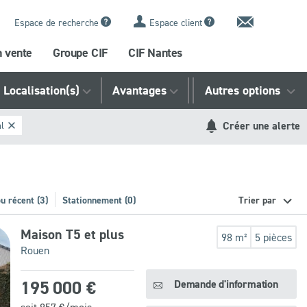
Contact
Espace de recherche
Espace client
n vente
Groupe CIF
CIF Nantes
Localisation(s)
Avantages
Référence
Autres options
Créer une alerte
al
u récent (3)
Stationnement (0)
Trier par
Maison T5 et plus
98 m²
5 pièces
Rouen
195 000 €
Demande d'information