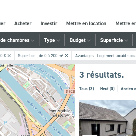
uer
Acheter
Investir
Mettre en location
Mettre e
de chambres
Type
Budget
Superficie
00 €
Superficie :
de 0 à 200 m²
Avantages :
Logement locatif soci
3 résultats.
Tous (3)
Neuf (0)
Ancien o