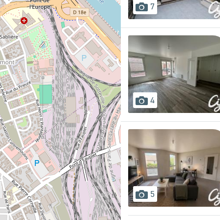
images
7
disponibles
images
4
disponibles
images
5
disponibles