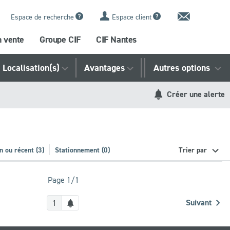
Contact
Espace de recherche
Espace client
n vente
Groupe CIF
CIF Nantes
Localisation(s)
Avantages
Référence
Autres options
Créer une alerte
n ou récent (3)
Stationnement (0)
Trier par
Page 1/1
Créer
Suivant
1
une
alerte