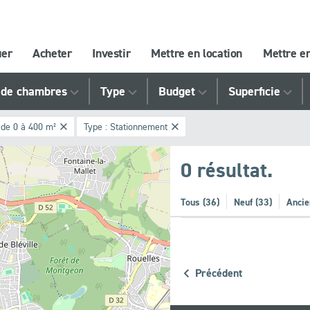
uer
Acheter
Investir
Mettre en location
Mettre e
de chambres
Type
Budget
Superficie
:
de 0 à 400 m²
Type :
Stationnement
0 résultat.
Tous (36)
Neuf (33)
Ancie
Précédent