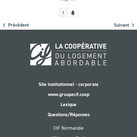
Créer
1
une
Précédent
Suivant
alerte
Leaflet
|
©
OpenStreetMap
contributors
Site institutionnel - corporate
www.groupecif.coop
Lexique
Questions/Réponses
CIF Normandie