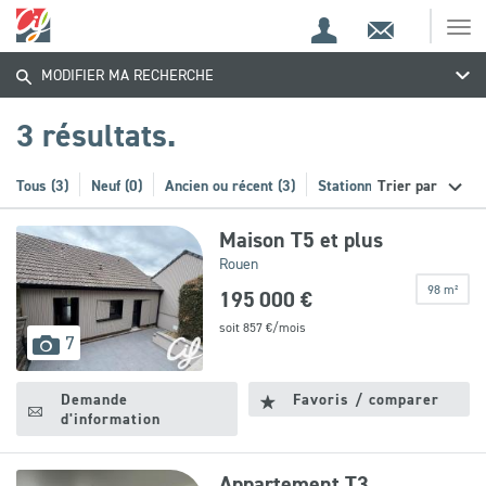
Espace
Contact
Ouv
Trouvez
Espace
client
le
MODIFIER MA RECHERCHE
me
de
votre
recherche
3 résultats.
bien
Tous (3)
Neuf (0)
Ancien ou récent (3)
Stationnement (0)
Trier par
Maison T5 et plus
Rouen
98 m²
195 000 €
soit
857
€/mois
images
7
disponibles
Demande
Favoris / comparer
d'information
Appartement T3