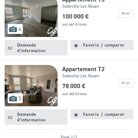
Sotteville Les Rouen
70 m²
100 000 €
soit
441
€/mois
images
4
disponibles
Demande
Favoris / comparer
d'information
Appartement T2
Sotteville Les Rouen
57 m²
78 000 €
soit
345
€/mois
images
5
disponibles
Demande
Favoris / comparer
d'information
Page 1/1